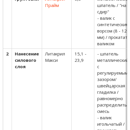
Прайм
шпатель / "на
сдир"
- валик с
синтетическим
ворсом (8 - 12
мм) / прокатать
валиком
2
Нанесение
Литакрил
15,1 -
- шпатель
силового
Макси
23,9
металлический
слоя
с
регулируемым
зазором/
швейцарская
гладилка /
равномерно
распределить
смесь
- валик
игольчатый /