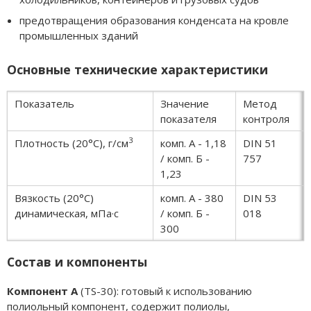
предотвращения образования конденсата на кровле
промышленных зданий
Основные технические характеристики
Показатель
Значение
Метод
показателя
контроля
3
Плотность (20°C), г/см
комп. А - 1,18
DIN 51
/ комп. Б -
757
1,23
Вязкость (20°C)
комп. А - 380
DIN 53
динамическая, мПа·с
/ комп. Б -
018
300
Состав и компоненты
Компонент A
(TS-30): готовый к использованию
полиольный компонент, содержит полиолы,