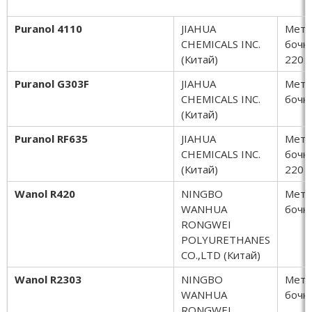
Puranol 4110
JIAHUA
Мета
CHEMICALS INC.
бочки
(Китай)
220 к
Puranol G303F
JIAHUA
Мета
CHEMICALS INC.
бочки
(Китай)
Puranol RF635
JIAHUA
Мета
CHEMICALS INC.
бочки
(Китай)
220 к
Wanol R420
NINGBO
Мета
WANHUA
бочки
RONGWEI
POLYURETHANES
CO.,LTD (Китай)
Wanol R2303
NINGBO
Мета
WANHUA
бочки
RONGWEI