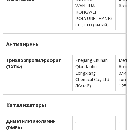
WANHUA
бочки
RONGWEI
POLYURETHANES
CO.,LTD (Китай)
Антипирены
Трихлорпропилфосфат
Zhejiang Chunan
Мета
(ТХПФ)
Qiandaohu
бочки
Longxiang
или i
Chemical Co., Ltd
конт
(Китай)
1250 
Катализаторы
Диметилэтаноламин
.
.
(DMEA)