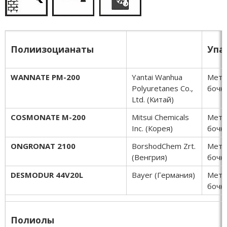
Полиизоцианаты
Упа
WANNATE PM-200
Yantai Wanhua
Мета
Polyuretanes Co.,
бочки
Ltd. (Китай)
COSMONATE M-200
Mitsui Chemicals
Мета
Inc. (Корея)
бочки
ONGRONAT 2100
BorshodChem Zrt.
Мета
(Венгрия)
бочки
DESMODUR 44V20L
Bayer (Германия)
Мета
бочки
Полиолы